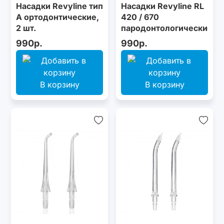
Насадки Revyline тип
Насадки Revyline RL
А ортодонтические,
420 / 670
2 шт.
пародонтологические,
2 шт.
990р.
990р.
В корзину
В корзину