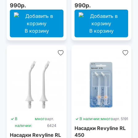
2 шт.
990р.
990р.
В корзину
В корзину
В
много
арт.
В наличии:
много
арт. 5191
наличии:
6424
Насадки Revyline RL
Насадки Revyline RL
450