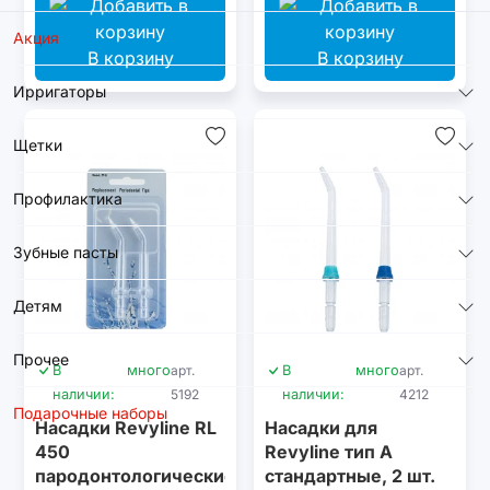
Акция
В корзину
В корзину
Ирригаторы
Щетки
Профилактика
Зубные пасты
Детям
Прочее
В
много
арт.
В
много
арт.
наличии:
5192
наличии:
4212
Подарочные наборы
Насадки Revyline RL
Насадки для
450
Revyline тип А
пародонтологические,
стандартные, 2 шт.