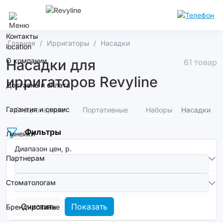
Самара
Контакты
Главная
Ирригаторы
Насадки
О компании
Насадки для
61 товар
ирригаторов Revyline
Доставка и оплата
Гарантия и сервис
Стационарные
Портативные
Наборы
Насадки
Фильтры
Линейки
Диапазон цен, р.
Партнерам
Стоматологам
Очистить
Показать
Брендирование