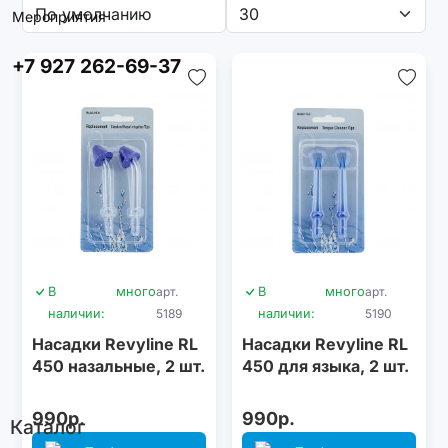
Мероприятия
+7 927 262-69-37
В
много
арт.
В
много
арт.
наличии:
5189
наличии:
5190
Насадки Revyline RL
Насадки Revyline RL
450 назальные, 2 шт.
450 для языка, 2 шт.
990р.
990р.
Каталог