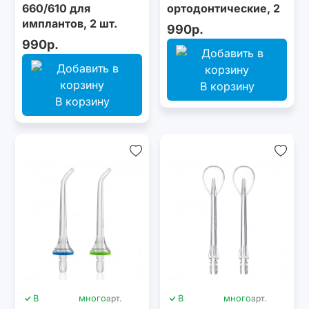
660/610 для
ортодонтические, 2
имплантов, 2 шт.
шт.
990р.
990р.
В корзину
В корзину
В
много
арт.
В
много
арт.