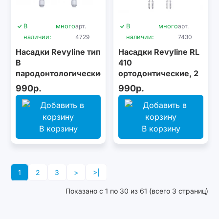
В
много
арт.
В
много
арт.
наличии:
4729
наличии:
7430
Насадки Revyline тип
Насадки Revyline RL
В
410
пародонтологические,
ортодонтические, 2
2 шт.
шт
990р.
990р.
В корзину
В корзину
1
2
3
>
>|
Показано с 1 по 30 из 61 (всего 3 страниц)