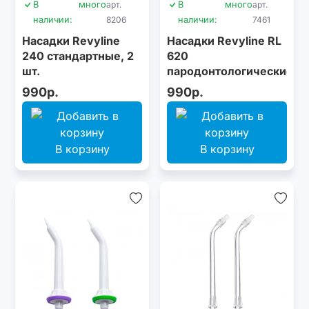
В
много
арт.
В
много
арт.
наличии:
8206
наличии:
7461
Насадки Revyline
Насадки Revyline RL
240 стандартные, 2
620
шт.
пародонтологические,
2 шт.
990р.
990р.
В корзину
В корзину