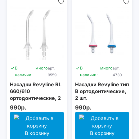
В
много
арт.
В
много
арт.
наличии:
9559
наличии:
4730
Насадки Revyline RL
Насадки Revyline тип
660/610
В ортодонтические,
ортодонтические, 2
2 шт.
шт.
990р.
990р.
В корзину
В корзину