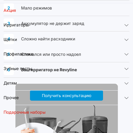
2
Мало режимов
Акция
3
Аккумулятор не держит заряд
Ирригаторы
4
Сложно найти расходники
Щетки
Профилактика
5
Сломался или просто надоел
Зубные пасты
6
Ваш ирригатор не Revyline
Детям
Получить консультацию
Прочее
Подарочные наборы