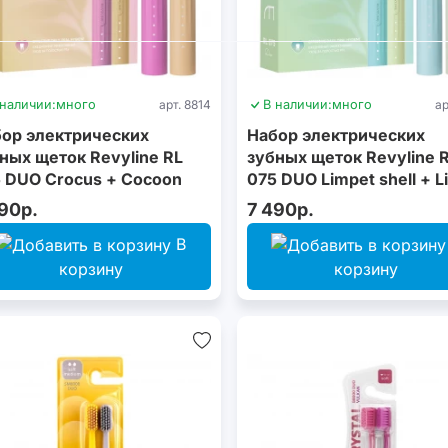
 наличии:
много
арт. 8814
В наличии:
много
ар
ор электрических
Набор электрических
ных щеток Revyline RL
зубных щеток Revyline 
 DUO Сrocus + Сocoon
075 DUO Limpet shell + L
cream
90р.
7 490р.
В
корзину
корзину