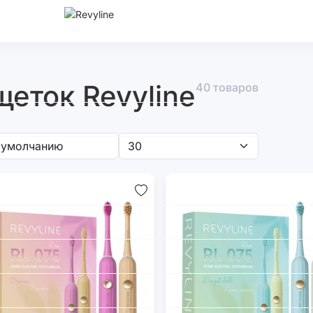
еток Revyline
40 товаров
трические
Наборы
Насадки
Аксессуары