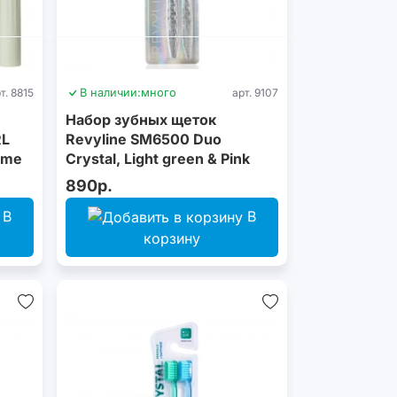
т. 8815
В наличии:
много
арт. 9107
Набор зубных щеток
RL
Revyline SM6500 Duo
ime
Crystal, Light green & Pink
890р.
В
В
корзину