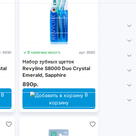
т. 9490
В наличии:
много
арт. 9560
Набор зубных щеток
tal
Revyline S8000 Duo Crystal
Emerald, Sapphire
890р.
В
В
корзину