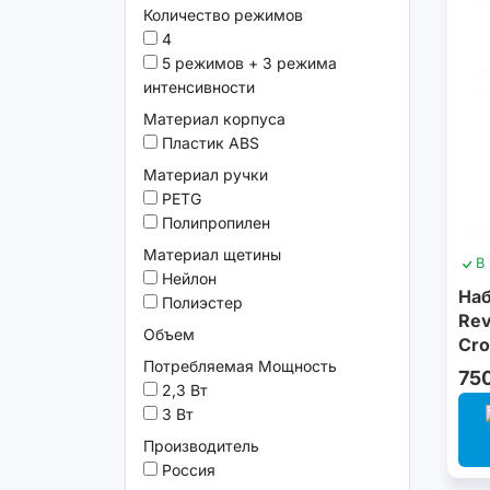
Количество режимов
4
5 режимов + 3 режима
интенсивности
Материал корпуса
Пластик ABS
Материал ручки
PETG
Полипропилен
Материал щетины
В
Нейлон
Наб
Полиэстер
Rev
Объем
Сro
Потребляемая Мощность
75
2,3 Вт
3 Вт
Производитель
Россия