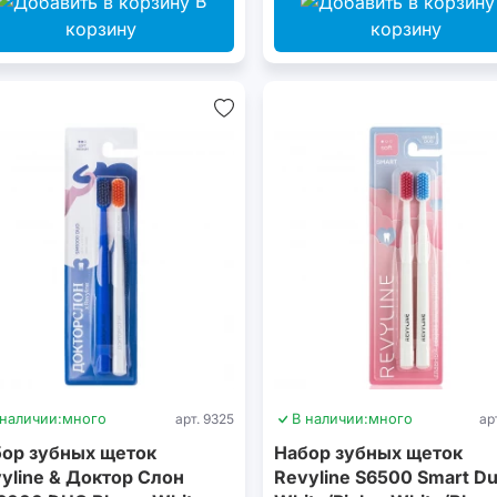
В
корзину
корзину
 наличии:
много
арт. 9325
В наличии:
много
ар
ор зубных щеток
Набор зубных щеток
yline & Доктор Слон
Revyline S6500 Smart Du