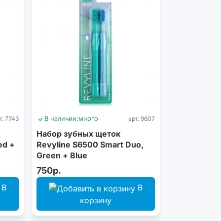
т. 7743
В наличии:
много
арт. 9607
Набор зубных щеток
ed +
Revyline S6500 Smart Duo,
Green + Blue
750р.
В
В
корзину