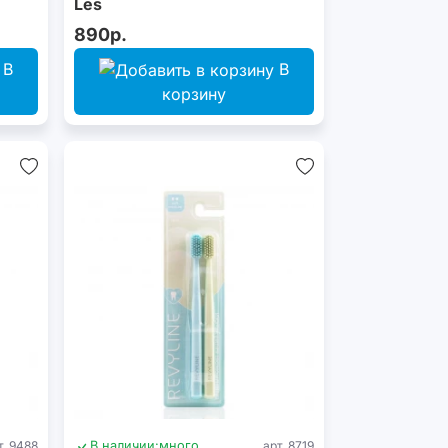
Les
890р.
В
В
корзину
т. 9488
В наличии:
много
арт. 8719