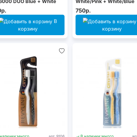
000 DUO Blue + White
White/Pink + White/Blue
0р.
750р.
В
корзину
корзину
 наличии:
много
арт. 9106
В наличии:
много
ар