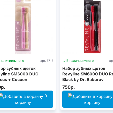
 наличии:
много
арт. 8718
В наличии:
много
ар
ор зубных щеток
Набор зубных щеток
yline SM6000 DUO
Revyline SM6000 DUO R
cus + Сocoon
Black by Dr. Baburov
0р.
750р.
В
корзину
корзину