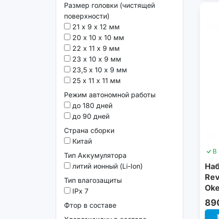
Размер головки (чистящей
поверхности)
21 х 9 х 12 мм
20 х 10 х 10 мм
22 х 11 х 9 мм
23 х 10 х 9 мм
23,5 х 10 х 9 мм
25 х 11 х 11 мм
Режим автономной работы
до 180 дней
до 90 дней
Страна сборки
Китай
В
Тип Аккумулятора
Наб
литий ионный (Li-Ion)
Rev
Тип влагозащиты
Ok
IPx 7
89
Фтор в составе