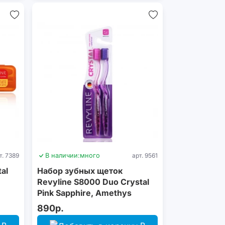
т. 7389
В наличии:
много
арт. 9561
al
Набор зубных щеток
Revyline S8000 Duo Crystal
Pink Sapphire, Amethys
890р.