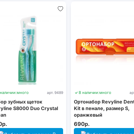
 наличии:
много
арт. 9489
В наличии:
много
ар
ор зубных щеток
Ортонабор Revyline Dent
yline S8000 Duo Crystal
Kit в пенале, размер S,
ean
оранжевый
0р.
690р.