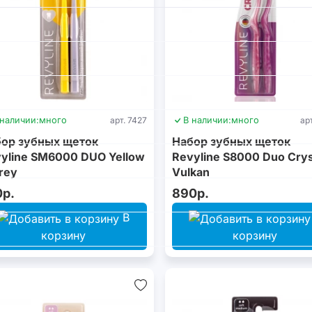
 наличии:
много
арт. 7427
В наличии:
много
ар
ор зубных щеток
Набор зубных щеток
yline SM6000 DUO Yellow
Revyline S8000 Duo Crys
rey
Vulkan
0р.
890р.
В
корзину
корзину