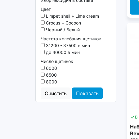
Хлоргексидин в составе
Цвет
Limpet shell + Lime cream
Сrocus + Сocoon
Черный / Белый
Частота колебания щетинок
31200 - 37500 в мин
до 40000 в мин
Число щетинок
6000
6500
8000
Очистить
Показать
В
Наб
Rev