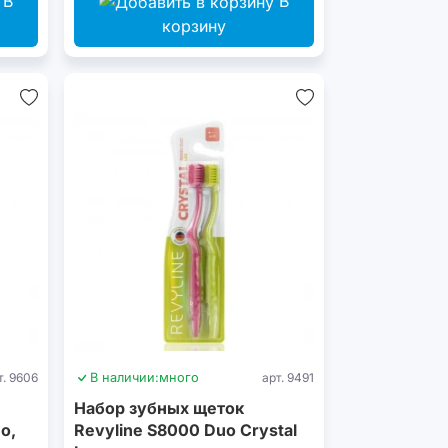
В
В
корзину
т. 9606
В наличии:
много
арт. 9491
Набор зубных щеток
o,
Revyline S8000 Duo Crystal