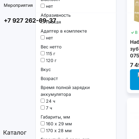
Мероприятия
нет
Абразивность
+7 927 262-69-37
Низкая
Адаптер в комплекте
В
нет
Наб
Вес нетто
зуб
115 г
075
120 г
7 4
Вкус
Возраст
Время полной зарядки
аккумулятора
24 ч
7 ч
Габариты, мм
160 х 29 мм
170 х 28 мм
Каталог