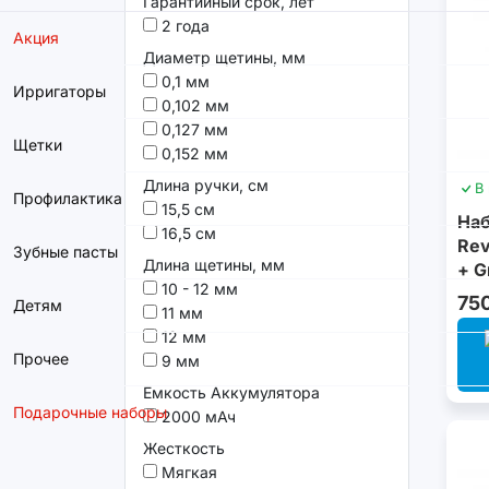
Гарантийный срок, лет
2 года
Акция
Диаметр щетины, мм
0,1 мм
Ирригаторы
0,102 мм
0,127 мм
Щетки
0,152 мм
Длина ручки, см
В
Профилактика
15,5 см
Наб
16,5 см
Rev
Зубные пасты
Длина щетины, мм
+ G
10 - 12 мм
75
Детям
11 мм
12 мм
Прочее
9 мм
Емкость Аккумулятора
Подарочные наборы
2000 мАч
Жесткость
Мягкая