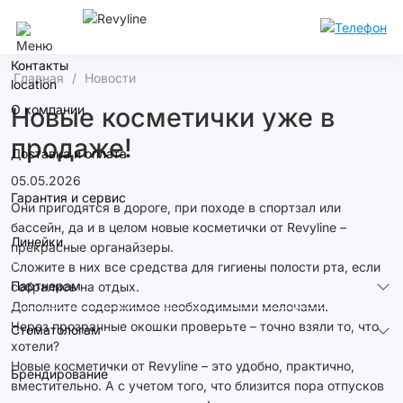
Самара
Контакты
Главная
Новости
О компании
Новые косметички уже в
продаже!
Доставка и оплата
05.05.2026
Гарантия и сервис
Они пригодятся в дороге, при походе в спортзал или
бассейн, да и в целом новые косметички от Revyline –
Линейки
прекрасные органайзеры.
Сложите в них все средства для гигиены полости рта, если
Партнерам
собрались на отдых.
Дополните содержимое необходимыми мелочами.
Через прозрачные окошки проверьте – точно взяли то, что
Стоматологам
хотели?
Новые косметички от Revyline – это удобно, практично,
Брендирование
вместительно. А с учетом того, что близится пора отпусков