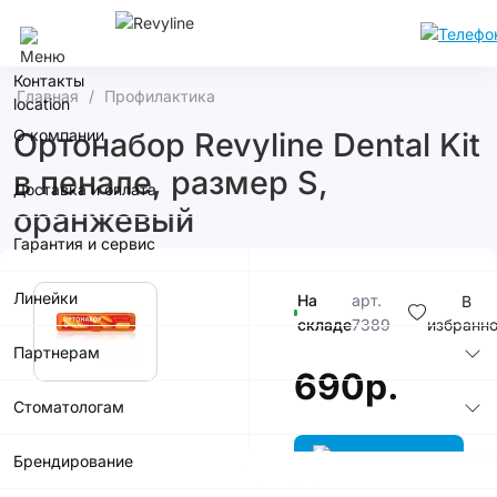
Самара
Контакты
Главная
Профилактика
О компании
Ортонабор Revyline Dental Kit
в пенале, размер S,
Доставка и оплата
оранжевый
Гарантия и сервис
Линейки
На
арт.
В
складе
7389
избранн
Партнерам
690р.
Стоматологам
Брендирование